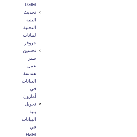
LGIM
تحديث
البنية
التحتية
لبيانات
جروفر
تحسين
سير
عمل
هندسة
البيانات
في
أمازون
تحويل
بنية
البيانات
في
H&M