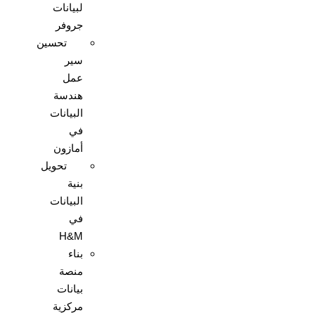
لبيانات
جروفر
تحسين
سير
عمل
هندسة
البيانات
في
أمازون
تحويل
بنية
البيانات
في
H&M
بناء
منصة
بيانات
مركزية