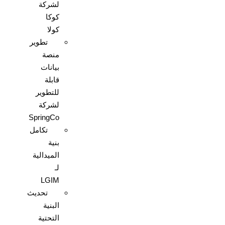
لشركة
كوكا
كولا
تطوير
منصة
بيانات
قابلة
للتطوير
لشركة
SpringCo
تكامل
بنية
الميدالية
لـ
LGIM
تحديث
البنية
التحتية