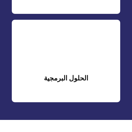
اقرأ المزيد
ودفع نمو الأعمال عبر الأسواق العالمية.
نحن نقدم حلولاً برمجية مبتكرة مصممة لتبسيط العمليات
الحلول البرمجية