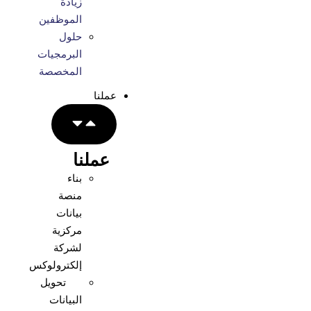
زيادة
الموظفين
حلول
البرمجيات
المخصصة
عملنا
عملنا
بناء
منصة
بيانات
مركزية
لشركة
إلكترولوكس
تحويل
البيانات