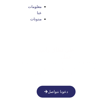
معلومات
عنا
مدونات
على نطاق واسع
عمل
Symufolk Leading The Way In Tech Solutions With
1000+ AI, Big Data, And Data Science Projects,
With Certified Resources.
دعونا نتواصل