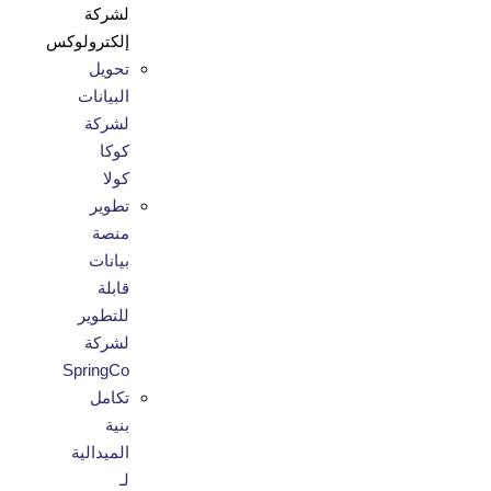
لشركة
إلكترولوكس
تحويل
البيانات
لشركة
كوكا
كولا
تطوير
منصة
بيانات
قابلة
للتطوير
لشركة
SpringCo
تكامل
بنية
الميدالية
لـ