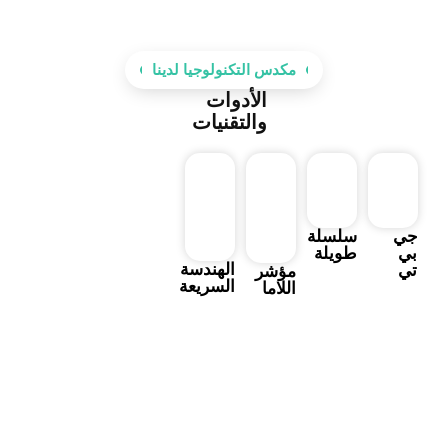
مكدس التكنولوجيا لدينا
الأدوات
والتقنيات
جي
سلسلة
بي
طويلة
الهندسة
تي
مؤشر
السريعة
اللاما
هل أنت مستعد للنجاح معًا؟
نحن هنا لمساعدتك بالمعلومات التي تبحث عنها. فريقنا على
استعداد لتقديم إجابات واضحة وشخصية لجعل الأمور بسيطة
وخالية من التوتر بالنسبة لك.