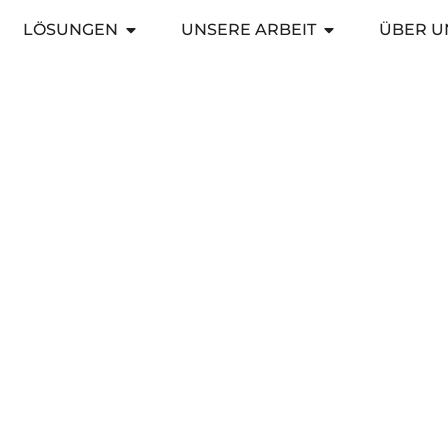
LÖSUNGEN
UNSERE ARBEIT
ÜBER U
ictive Maintenance
Gas