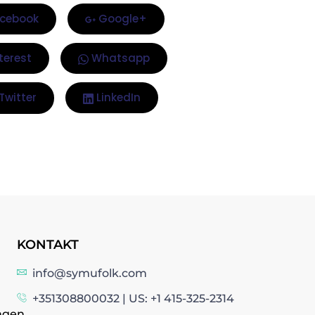
cebook
Google+
terest
Whatsapp
Twitter
LinkedIn
KONTAKT
info@symufolk.com
+351308800032 | US: +1 415-325-2314
ngen