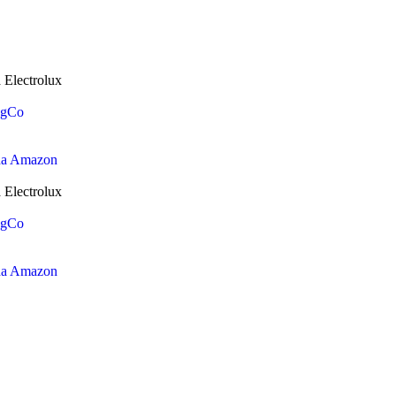
a
Electrolux
ngCo
 da Amazon
a
Electrolux
ngCo
 da Amazon